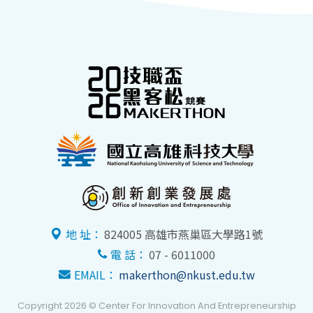
地 址：
824005 高雄市燕巢區大學路1號
電 話：
07 - 6011000
EMAIL：
makerthon@nkust.edu.tw
Copyright 2026 © Center For Innovation And Entrepreneurship