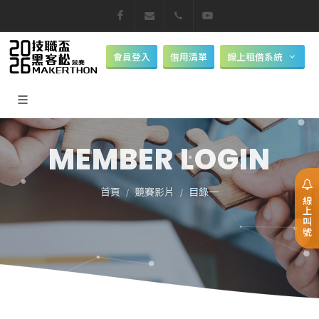
Facebook
makerthon@nkust.edu.tw
07-6011000
Youtube
會員登入
借用清單
線上租借系統
MEMBER LOGIN
首頁
競賽影片
目錄一
線上叫號