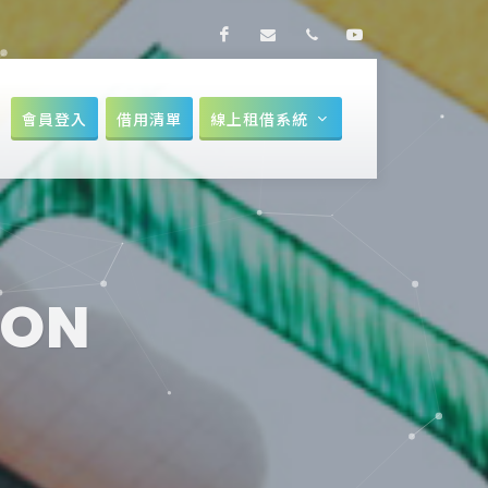
Facebook
makerthon@nkust.edu.tw
07-6011000
Youtube
會員登入
借用清單
線上租借系統
ION