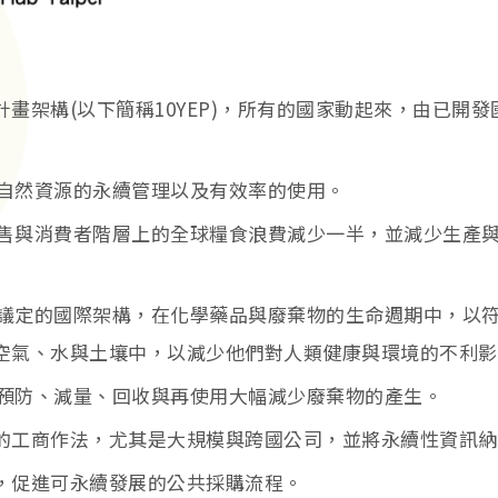
畫架構(以下簡稱10YEP)，所有的國家動起來，由已開
現自然資源的永續管理以及有效率的使用。
將零售與消費者階層上的全球糧食浪費減少一半，並減少生產
依據議定的國際架構，在化學藥品與廢棄物的生命週期中，以
空氣、水與土壤中，以減少他們對人類健康與環境的不利影
過預防、減量、回收與再使用大幅減少廢棄物的產生。
的工商作法，尤其是大規模與跨國公司，並將永續性資訊納
，促進可永續發展的公共採購流程。